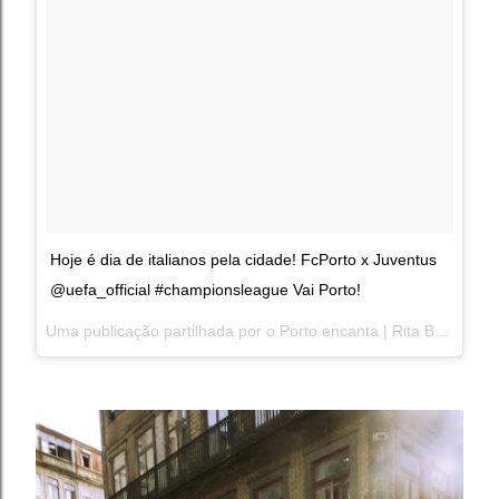
Hoje é dia de italianos pela cidade! FcPorto x Juventus
@uefa_official #championsleague Vai Porto!
Uma publicação partilhada por o Porto encanta | Rita Branco (@oportoencanta) a