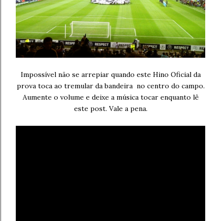
Impossível não se arrepiar quando este Hino Oficial da
prova toca ao tremular da bandeira no centro do campo.
Aumente o volume e deixe a música tocar enquanto lê
este post. Vale a pena.