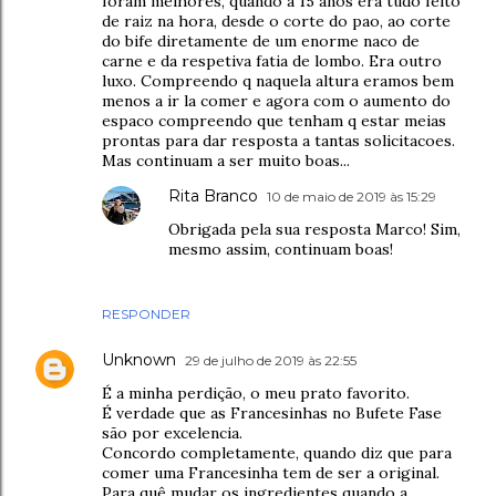
foram melhores, quando a 15 anos era tudo feito
de raiz na hora, desde o corte do pao, ao corte
do bife diretamente de um enorme naco de
carne e da respetiva fatia de lombo. Era outro
luxo. Compreendo q naquela altura eramos bem
menos a ir la comer e agora com o aumento do
espaco compreendo que tenham q estar meias
prontas para dar resposta a tantas solicitacoes.
Mas continuam a ser muito boas...
Rita Branco
10 de maio de 2019 às 15:29
Obrigada pela sua resposta Marco! Sim,
mesmo assim, continuam boas!
RESPONDER
Unknown
29 de julho de 2019 às 22:55
É a minha perdição, o meu prato favorito.
É verdade que as Francesinhas no Bufete Fase
são por excelencia.
Concordo completamente, quando diz que para
comer uma Francesinha tem de ser a original.
Para quê mudar os ingredientes quando a