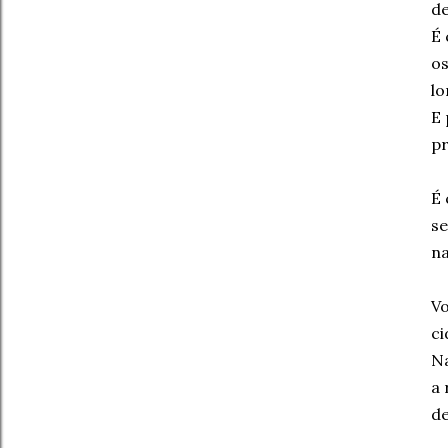
de
É 
os
lo
E 
pr
É 
se
na
Vo
ci
Na
a 
de