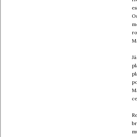
es
Os
me
ro
Ma
Já
pl
pl
po
Ma
ce
Re
br
mu