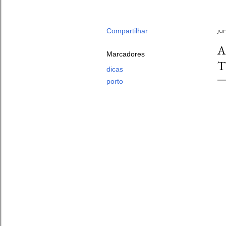
Compartilhar
ju
A
Marcadores
T
dicas
porto