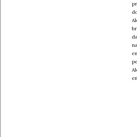
pr
do
Al
br
da
na
em
pe
Al
en