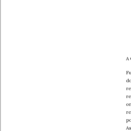
A 
Fu
d
re
re
on
re
po
As