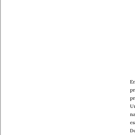
Em
pr
pr
Um
na
es
Do