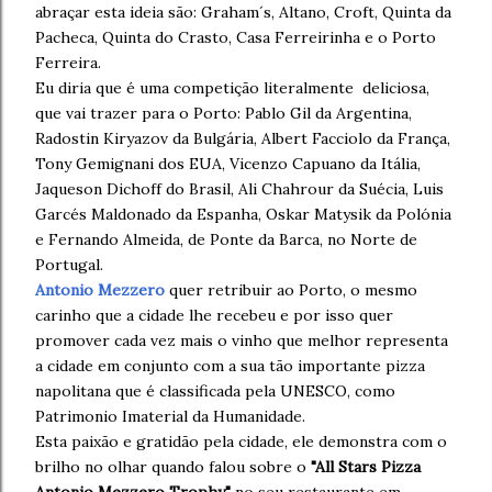
abraçar esta ideia são: Graham´s, Altano, Croft, Quinta da
Pacheca, Quinta do Crasto, Casa Ferreirinha e o Porto
Ferreira.
Eu diria que é uma competição literalmente deliciosa,
que vai trazer para o Porto: Pablo Gil da Argentina,
Radostin Kiryazov da Bulgária, Albert Facciolo da França,
Tony Gemignani dos EUA, Vicenzo Capuano da Itália,
Jaqueson Dichoff do Brasil, Ali Chahrour da Suécia, Luis
Garcés Maldonado da Espanha, Oskar Matysik da Polónia
e Fernando Almeida, de Ponte da Barca, no Norte de
Portugal.
Antonio Mezzero
quer retribuir ao Porto, o mesmo
carinho que a cidade lhe recebeu e por isso quer
promover cada vez mais o vinho que melhor representa
a cidade em conjunto com a sua tão importante pizza
napolitana que é classificada pela UNESCO, como
Patrimonio Imaterial da Humanidade.
Esta paixão e gratidão pela cidade, ele demonstra com o
brilho no olhar quando falou sobre o
"All Stars Pizza