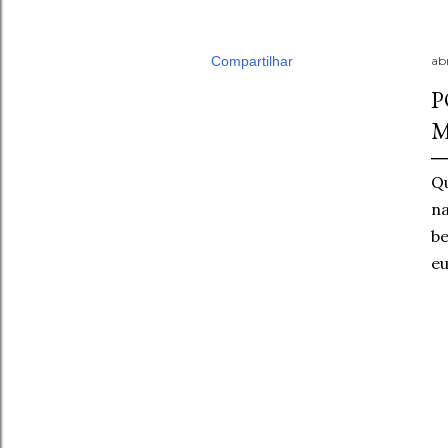
Compartilhar
abr
P
M
Q
na
be
eu