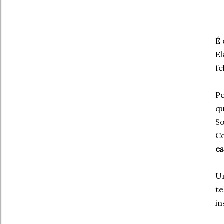
É 
El
fe
Pe
qu
So
Co
es
U
te
in