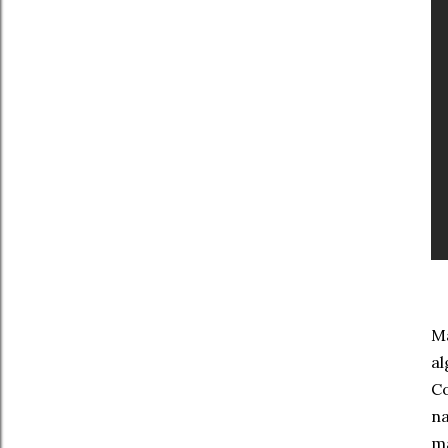
Ma
al
Co
na
ma