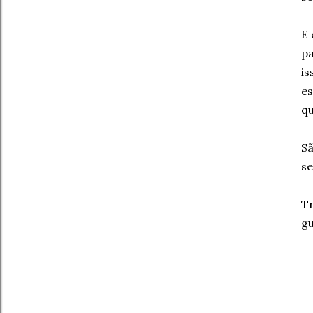
E 
pa
is
es
qu
Sã
se
Tr
gu