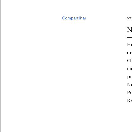
Compartilhar
se
N
Ho
um
C
ci
pr
No
Po
E 