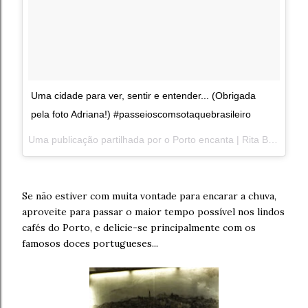
Uma cidade para ver, sentir e entender... (Obrigada
pela foto Adriana!) #passeioscomsotaquebrasileiro
Uma publicação partilhada por
o Porto encanta | Rita Branco
(@
Se não estiver com muita vontade para encarar a chuva,
aproveite para passar o maior tempo possível nos lindos
cafés do Porto, e delicie-se principalmente com os
famosos doces portugueses...