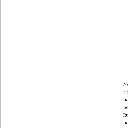
No
ri
pa
pe
Ru
po