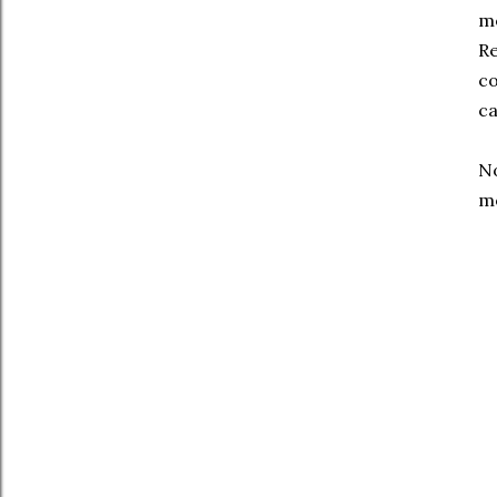
me
Re
co
ca
No
mo