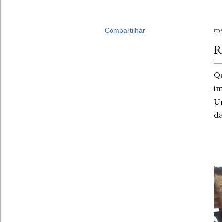
Compartilhar
ma
R
Qu
im
Um
da