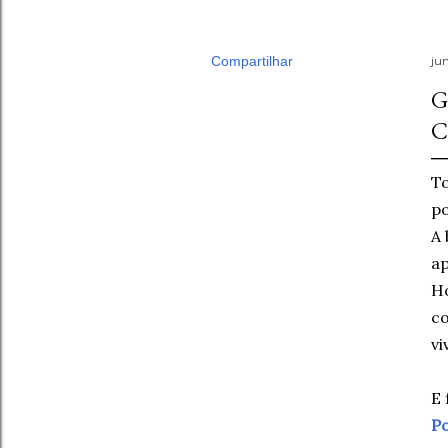
Compartilhar
ju
G
C
To
po
A 
ap
Ho
co
vi
E 
Po