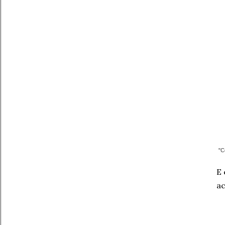
"C
E 
ac