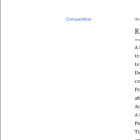
Compartilhar
de
R
A 
tr
te
De
ce
Po
a
Ao
A 
Pu
Tu