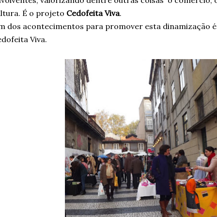
volventes, valorizando dentre outras coisas o comércio, o
ltura. É o projeto
Cedofeita Viva
.
m dos acontecimentos para promover esta dinamização é
dofeita Viva.