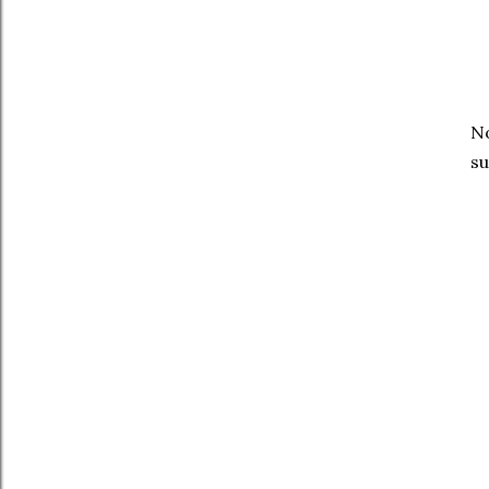
No
su