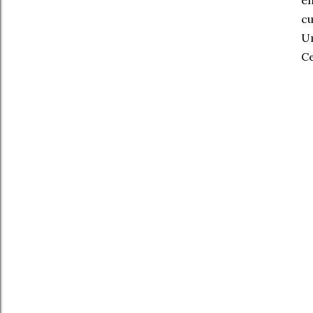
en
cu
U
Ce