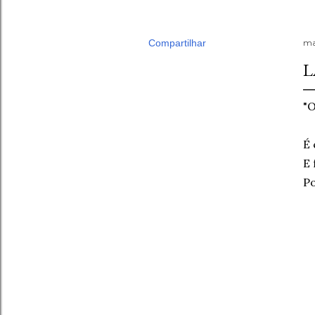
Compartilhar
ma
L
"O
É 
E 
Po