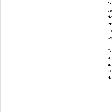
"R
ci
de
en
su
ló
To
o 
mú
O 
de