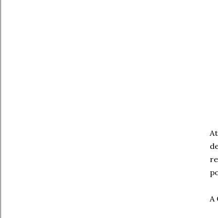
At
de
re
po
A 