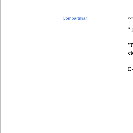
Compartilhar
no
"
"T
ci
E 