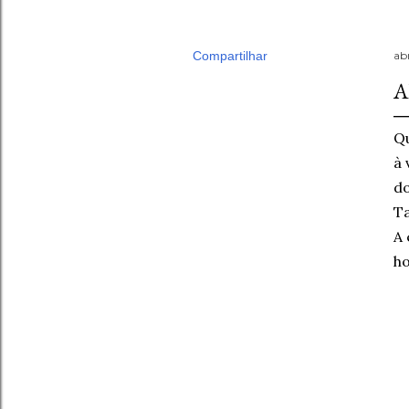
Compartilhar
abr
A
Qu
à 
do
Ta
A 
ho